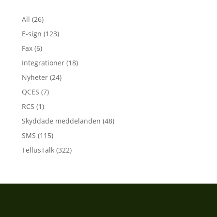
All
(26)
E-sign
(123)
Fax
(6)
Integrationer
(18)
Nyheter
(24)
QCES
(7)
RCS
(1)
Skyddade meddelanden
(48)
SMS
(115)
TellusTalk
(322)