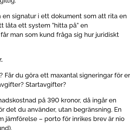
iltig.
in en signatur i ett dokument som att rita en
tt låta ett system ”hitta på” en
r får man som kund fråga sig hur juridiskt
.
? Får du göra ett maxantal signeringar för e
gifter? Startavgifter?
ånadskostnad på 390 kronor, då ingår en
ör det du använder, utan begränsning. En
m jämförelse – porto för inrikes brev är nio
nd).