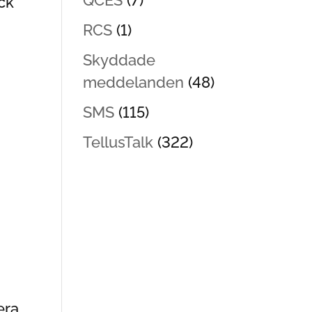
QCES
(7)
ck
RCS
(1)
Skyddade
meddelanden
(48)
SMS
(115)
TellusTalk
(322)
era