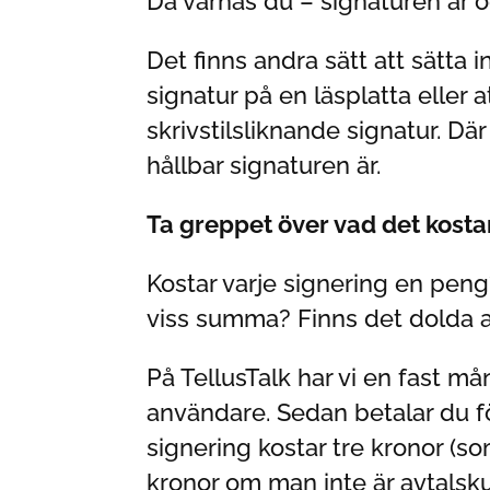
Då varnas du – signaturen är og
Det finns andra sätt att sätta 
signatur på en läsplatta eller a
skrivstilsliknande signatur. Dä
hållbar signaturen är.
Ta greppet över vad det kostar
Kostar varje signering en peng
viss summa? Finns det dolda av
På TellusTalk har vi en fast m
användare. Sedan betalar du f
signering kostar tre kronor (so
kronor om man inte är avtalsku