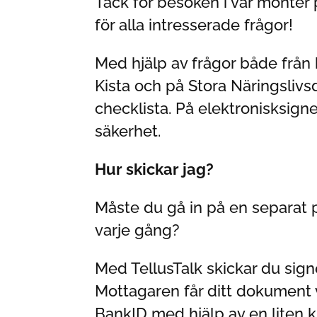
Tack för besöken i vår monter
för alla intresserade frågor!
Med hjälp av frågor både frå
Kista och på Stora Näringslivsd
checklista. På elektronisksign
säkerhet.
Hur skickar jag?
Måste du gå in på en separat 
varje gång?
Med TellusTalk skickar du sign
Mottagaren får ditt dokument v
BankID med hjälp av en liten k