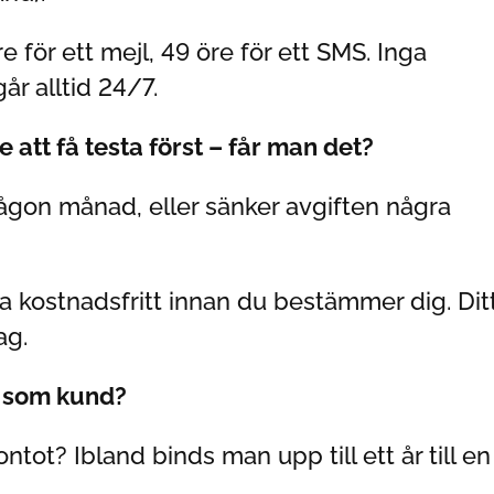
re för ett mejl, 49 öre för ett SMS. Inga
år alltid 24/7.
e att få testa först – får man det?
någon månad, eller sänker avgiften några
ta kostnadsfritt innan du bestämmer dig. Dit
ag.
n som kund?
tot? Ibland binds man upp till ett år till en