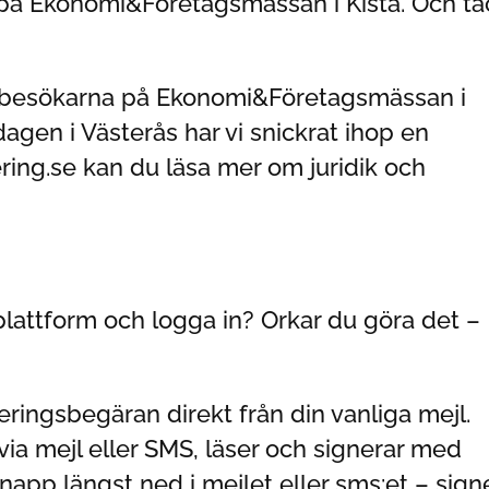
 på Ekonomi&Företagsmässan i Kista. Och ta
n besökarna på Ekonomi&Företagsmässan i
agen i Västerås har vi snickrat ihop en
ering.se kan du läsa mer om juridik och
plattform och logga in? Orkar du göra det –
eringsbegäran direkt från din vanliga mejl.
ia mejl eller SMS, läser och signerar med
napp längst ned i mejlet eller sms:et – sign