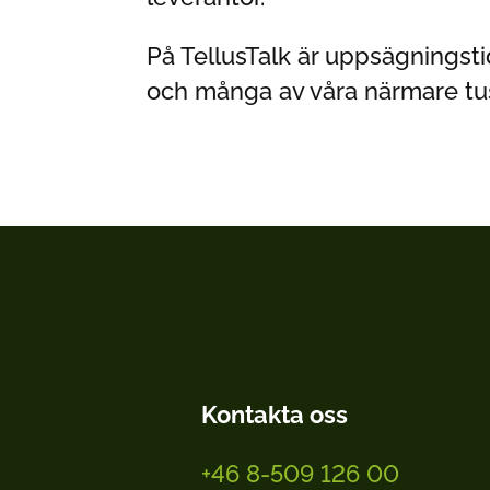
På TellusTalk är uppsägningstid
och många av våra närmare tu
Kontakta oss
+46 8-509 126 00