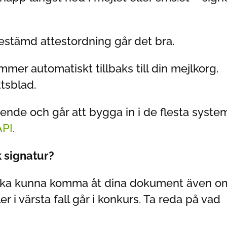
n bestämd attestordning går det bra.
er automatiskt tillbaks till din mejlkorg.
tsblad.
ende och går att bygga in i de flesta syste
API
.
 signatur?
tt ska kunna komma åt dina dokument även o
r i värsta fall går i konkurs. Ta reda på vad