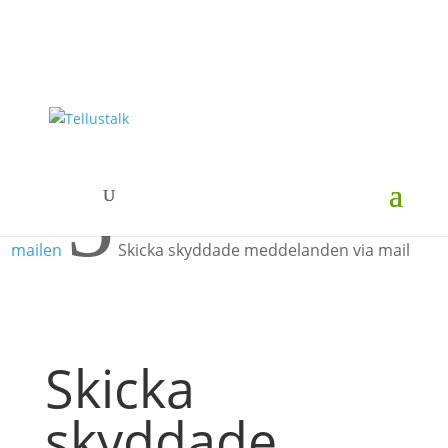
5
5
Hem
Hjälpcenter
Använd tjänsterna via
5
mailen
Skicka skyddade meddelanden via mail
Skicka
skyddade