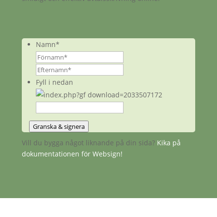
Namn
*
Förnamn*
Efternamn*
Fyll i nedan
Granska & signera
Vill du bygga något liknande på din sida?
Kika på
dokumentationen för Websign!