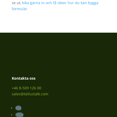
se ut,
kika gärna in och få ideer hur du kan bygga
formulär.
Kontakta oss
+46 8-509 126 00
sales@tellustalk.com
Följ
Följ