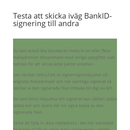
Testa att skicka iväg BankID-
signering till andra
Du kan också låta besökaren mata in en eller flera
mailadresser tillsammans med övriga uppgifter som
behövs för att skriva avtal parter emellan.
Sen skickar TellusTalk ut signeringssinbjudan till
angivna mailadresser och när samtliga signerat så
skickar vi den signerade filen tillbaka till dig via API.
De som blivit inbjudna och signerat kan såklart själva
ladda ner och spara ner sin egna kopia av den
signerade filen.
Testa att fylla in dina mejladress i det här exemplet
till höger så får du testa hela upplevelsen: smidig,