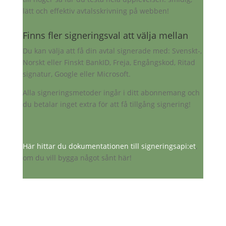
lätt och effektiv avtalsskrivning på webben!
Finns fler signeringsval att välja mellan
Du kan välja att få din avtal signerade med: Svenskt-,
Norskt eller Finskt BankID, Freja, Engångskod, Ritad
signatur, Google eller Microsoft.
Alla signeringsmetoder ingår i ditt abonnemang och
du betalar inget extra för att få tillgång signering!
Här hittar du dokumentationen till signeringsapi:et
,
om du vill bygga något sånt här!