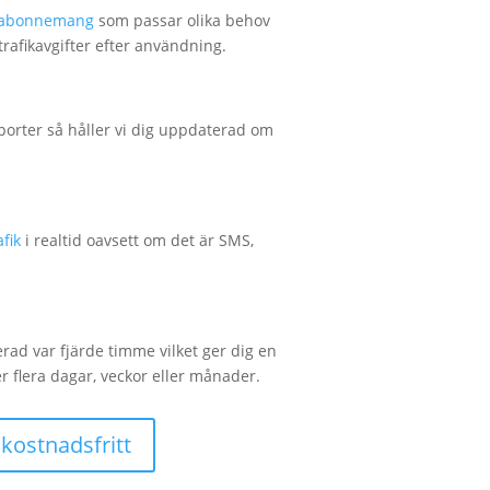
ör abonnemang
som passar olika behov
rafikavgifter efter användning.
pporter så håller vi dig uppdaterad om
afik
i realtid oavsett om det är SMS,
rad var fjärde timme vilket ger dig en
ver flera dagar, veckor eller månader.
 kostnadsfritt