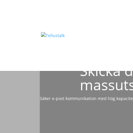
Skicka 
massuts
Säker e-post kommunikation med hög kapacite