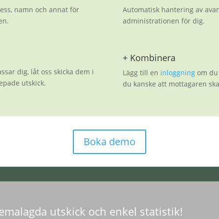
ess, namn och annat för
Automatisk hantering av ava
en.
administrationen för dig.
+ Kombinera
ar dig, låt oss skicka dem i
Lägg till en
inloggning
om du s
epade utskick.
du kanske att mottagaren sk
Boka demo
malagda utskick och enkel statistik!