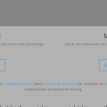
t
, som namn eller personliga
Klarar din mailserver inte
s
K
tt
integrera med API
, jobba
direkt från din mail
eller använda vår
d
meddelanden på helsvensk lösning.