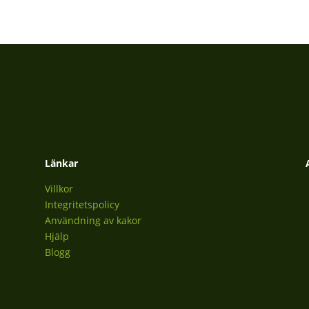
Länkar
Villkor
Integritetspolicy
Användning av kakor
Hjälp
Blogg