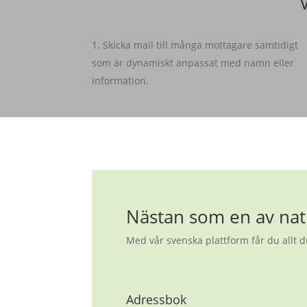
Skicka mail till många mottagare samtidigt
som är dynamiskt anpassat med namn eller
information.
Nästan som en av nat
Med vår svenska plattform får du allt d
Adressbok