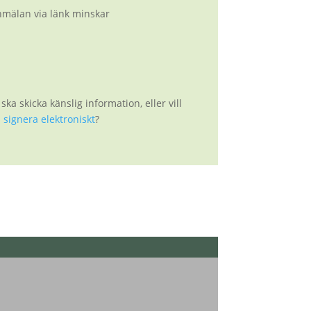
nmälan via länk minskar
ka skicka känslig information, eller vill
a
signera elektroniskt
?