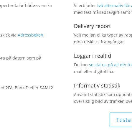
experter talar både svenska
Vi erbjuder
två alternativ f
med fast månadsavgift samt t
Delivery report
skick via
Adressboken
.
Välj mellan olika typer av ra
dina utskicks framgångar.
Loggar i realtid
bra på datorn som på
Du kan
se status på all din tr
mail eller digital fax.
Informativ statistik
ed 2FA, BankID eller SAML2.
Använd statistik som uppdate
översiktlig bild av trafiken ö
Testa