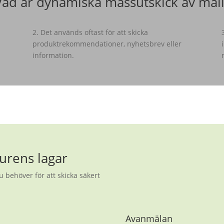
Vad är dynamiska massutskick av mail
2. Det används oftast för att skicka
produktrekommendationer, nyhetsbrev eller
information.
urens lagar
u behöver för att skicka säkert
Avanmälan