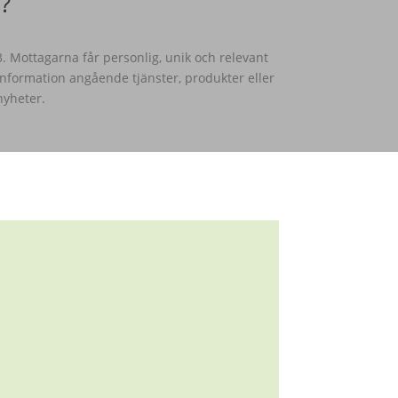
?
3. Mottagarna får personlig, unik och relevant
information angående tjänster, produkter eller
nyheter.