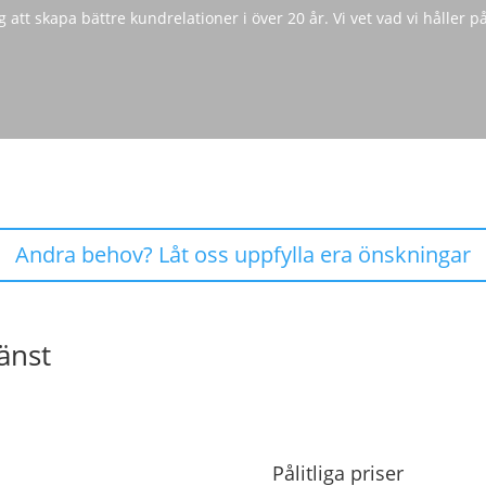
 att skapa bättre kundrelationer i över 20 år. Vi vet vad vi håller 
Andra behov? Låt oss uppfylla era önskningar
änst
Pålitliga priser