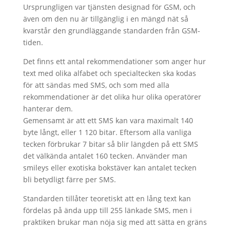
Ursprungligen var tjänsten designad för GSM, och
även om den nu är tillgänglig i en mängd nät så
kvarstår den grundläggande standarden från GSM-
tiden.
Det finns ett antal rekommendationer som anger hur
text med olika alfabet och specialtecken ska kodas
för att sändas med SMS, och som med alla
rekommendationer är det olika hur olika operatörer
hanterar dem.
Gemensamt är att ett SMS kan vara maximalt 140
byte långt, eller 1 120 bitar. Eftersom alla vanliga
tecken förbrukar 7 bitar så blir längden på ett SMS
det välkända antalet 160 tecken. Använder man
smileys eller exotiska bokstäver kan antalet tecken
bli betydligt färre per SMS.
Standarden tillåter teoretiskt att en lång text kan
fördelas på ända upp till 255 länkade SMS, men i
praktiken brukar man nöja sig med att sätta en gräns