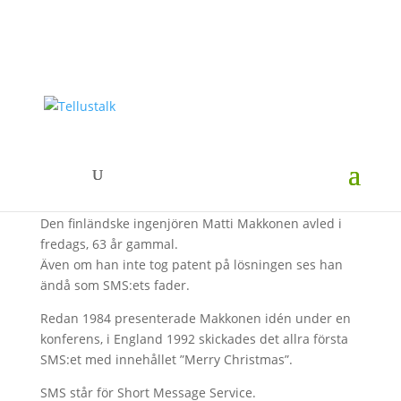
SMS:ets uppfinnare är
död
Den finländske ingenjören Matti Makkonen avled i
fredags, 63 år gammal.
Även om han inte tog patent på lösningen ses han
ändå som SMS:ets fader.
Redan 1984 presenterade Makkonen idén under en
konferens, i England 1992 skickades det allra första
SMS:et med innehållet ”Merry Christmas”.
SMS står för Short Message Service.