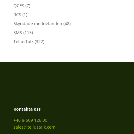
QCES
(7)
RCS
(1)
Skyddade meddelanden
(48)
SMS
(115)
TellusTalk
(322)
Kontakta oss
+46 8-509 126 00
sales@tellustalk.com