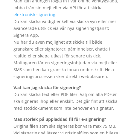
Man kan antingen logga in i vår online verktygslåda,
jobba från sin mejl eller via API för att skicka
elektronisk signering
.
Du kan skicka väldigt enkelt via skicka vyn eller mer
avancerade utskick via vår nya signeringstjänst;
Signera App.
Nu har du även möjlighet att skicka till både
granskare eller signatörer, påminnelser, chatta i
realtid eller skapa utkast för senare utskick.
Mottagaren får en signeringsinbjudan via mejl eller
SMS som hen kan granska innan underskrift. Hela
signeringsprocessen sker direkt i webbläsaren.
Vad kan jag skicka för signering?
Du kan skicka text eller PDF-filer. Välj om alla PDF:er
ska signeras ihop eller enskilt. Det går fint att skicka
med stöddokument som inte behöver en signatur.
Max storlek på uppladdad fil för e-signering?
Originalfilen som ska signeras bör vara max 75 MB.
Vid signering så lägger vi originalfilen som en bilaga i