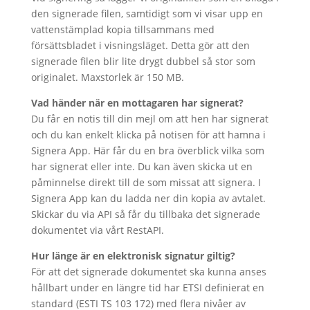
den signerade filen, samtidigt som vi visar upp en
vattenstämplad kopia tillsammans med
försättsbladet i visningsläget. Detta gör att den
signerade filen blir lite drygt dubbel så stor som
originalet. Maxstorlek är 150 MB.
Vad händer när en mottagaren har signerat?
Du får en notis till din mejl om att hen har signerat
och du kan enkelt klicka på notisen för att hamna i
Signera App. Här får du en bra överblick vilka som
har signerat eller inte. Du kan även skicka ut en
påminnelse direkt till de som missat att signera. I
Signera App kan du ladda ner din kopia av avtalet.
Skickar du via API så får du tillbaka det signerade
dokumentet via vårt RestAPI.
Hur länge är en elektronisk signatur giltig?
För att det signerade dokumentet ska kunna anses
hållbart under en längre tid har ETSI definierat en
standard (ESTI TS 103 172) med flera nivåer av