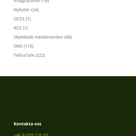
Integrationer
(18)
Nyheter
(24)
QCES
(7)
RCS
(1)
Skyddade meddelanden
(48)
SMS
(115)
TellusTalk
(322)
Kontakta oss
+46 8-509 126 00