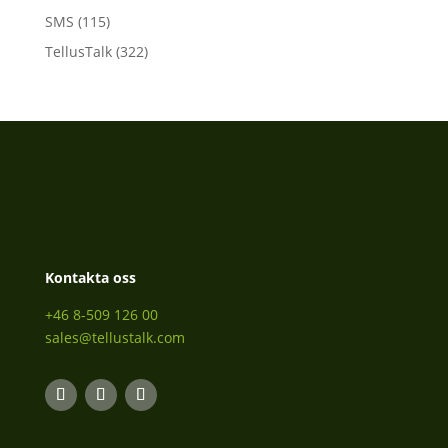
SMS
(115)
TellusTalk
(322)
Kontakta oss
+46 8-509 126 00
sales@tellustalk.com