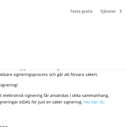
Testa gratis
Tjänster
alla företag går över till det digitala arbetssättet.
abbare signeringsprocess och går att förvara säkert.
signering!
t elektronisk signering får användas i olika sammanhang,
igneringar eIDAS för just en säker signering.
Här kan du
ring