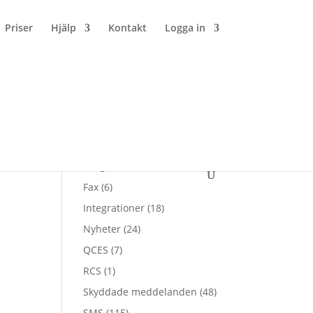
Priser
Hjälp
Kontakt
Logga in
Kategorier
All
(26)
E-sign
(123)
Fax
(6)
Integrationer
(18)
Nyheter
(24)
QCES
(7)
RCS
(1)
Skyddade meddelanden
(48)
SMS
(115)