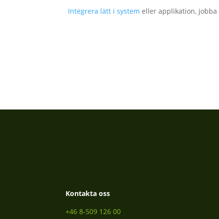
Integrera lätt i system
eller applikation, jobba
Kontakta oss
+46 8-509 126 00