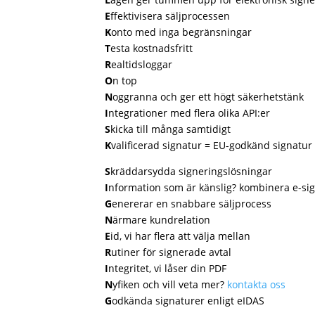
E
ffektivisera säljprocessen
K
onto med inga begränsningar
T
esta kostnadsfritt
R
ealtidsloggar
O
n top
N
oggranna och ger ett högt säkerhetstänk
I
ntegrationer med flera olika API:er
S
kicka till många samtidigt
K
valificerad signatur = EU-godkänd signatur
S
kräddarsydda signeringslösningar
I
nformation som är känslig? kombinera e-s
G
enererar en snabbare säljprocess
N
ärmare kundrelation
E
id, vi har flera att välja mellan
R
utiner för signerade avtal
I
ntegritet, vi låser din PDF
N
yfiken och vill veta mer?
kontakta oss
G
odkända signaturer enligt eIDAS