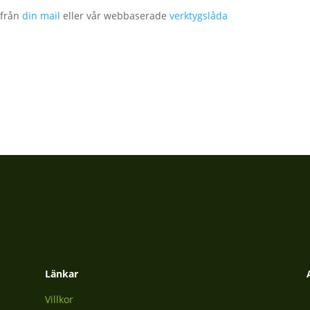
 från
din mail
eller vår webbaserade
verktygslåda
Länkar
Villkor