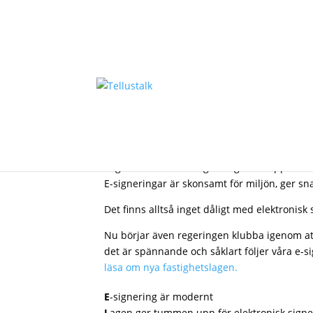
Elektronisk signering
Vi gillar elektronisk signering och hoppas att 
E-signeringar är skonsamt för miljön, ger sn
Det finns alltså inget dåligt med elektronisk 
Nu börjar även regeringen klubba igenom at
det är spännande och såklart följer våra e-s
läsa om nya fastighetslagen.
E
-signering är modernt
L
agen ger tummen upp för elektronisk signe