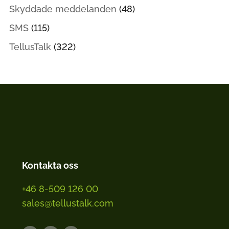
Skyddade meddelanden
(48)
SMS
(115)
TellusTalk
(322)
Kontakta oss
+46 8-509 126 00
sales@tellustalk.com