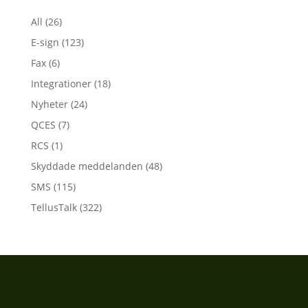
All
(26)
E-sign
(123)
Fax
(6)
Integrationer
(18)
Nyheter
(24)
QCES
(7)
RCS
(1)
Skyddade meddelanden
(48)
SMS
(115)
TellusTalk
(322)