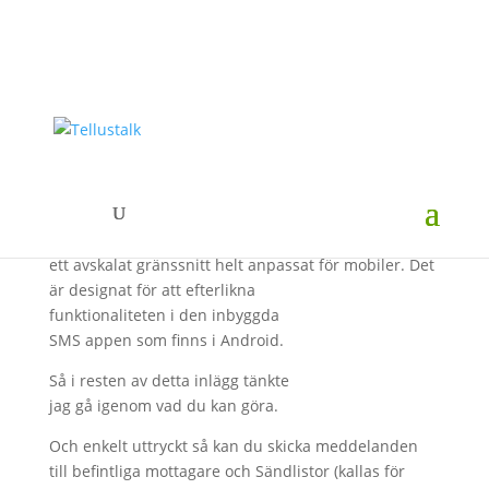
Mobilanpassat gränssnitt
Vi har nu lanserat vårt nya gränssnitt,
mbox
,
som är
ett avskalat gränssnitt helt anpassat
för mobiler. Det
är designat för att efterlikna
funktionaliteten i den inbyggda
SMS appen som finns i Android.
Så i resten av detta inlägg tänkte
jag gå igenom vad du kan göra.
Och enkelt uttryckt så kan du skicka meddelanden
till befintliga mottagare och Sändlistor (kallas för