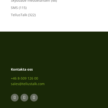
Skyddade meddelanden
(48)
SMS
(115)
TellusTalk
(322)
Kontakta oss
+46 8-509 126 00
sales@tellustalk.com