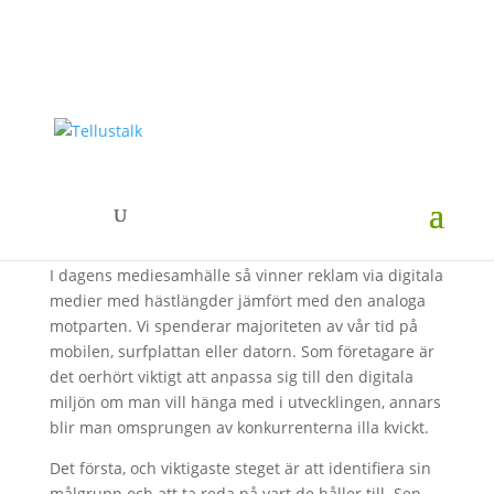
Öka din försäljning med
SMS-marknadsföring
I dagens mediesamhälle så vinner reklam via digitala
medier med hästlängder jämfört med den analoga
motparten. Vi spenderar majoriteten av vår tid på
mobilen, surfplattan eller datorn. Som företagare är
det oerhört viktigt att anpassa sig till den digitala
miljön om man vill hänga med i utvecklingen, annars
blir man omsprungen av konkurrenterna illa kvickt.
Det första, och viktigaste steget är att identifiera sin
målgrupp och att ta reda på vart de håller till. Sen