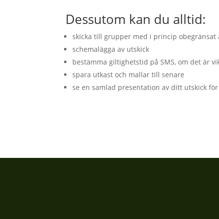
Dessutom kan du alltid:
skicka till grupper med i princip obegränsat
schemalägga av utskick
bestämma giltighetstid på SMS, om det är vi
spara utkast och mallar till senare
se en samlad presentation av ditt utskick för