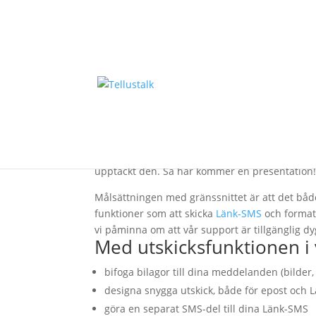
Skicka SMS och E-post
Alla våra användare har tillgång till den här 
upptäckt den. Så här kommer en presentation
Målsättningen med gränssnittet är att det både
funktioner som att skicka
Länk-SMS
och formate
vi påminna om att vår support är tillgänglig dy
Med utskicksfunktionen i
bifoga bilagor till dina meddelanden (bilder,
designa snygga utskick, både för epost och
göra en separat SMS-del till dina Länk-SMS