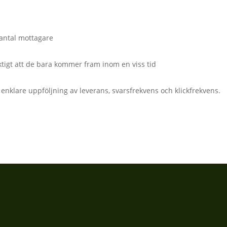
 antal mottagare
ktigt att de bara kommer fram inom en viss tid
 enklare uppföljning av leverans, svarsfrekvens och klickfrekvens.