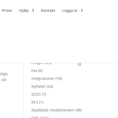
Priser
Hjälp
Kontakt
Logga in
Kategorier
All
(26)
E-sign
(123)
Fax
(6)
oliga
Integrationer
(18)
vill
Nyheter
(24)
QCES
(7)
RCS
(1)
Skyddade meddelanden
(48)
SMS
(115)