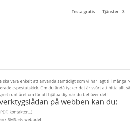
Testa gratis
Tjänster
 från webben
smidiga och flexibla utskicksfunktionen på webben, men inte alla har
!
 ska vara enkelt att använda samtidigt som vi har lagt till många r
rade e-postutskick. Om du ändå tycker det är svårt att hitta allt så 
gnet runt året om för att hjälpa dig när du behöver det!
 verktygslådan på webben kan du:
 PDF, kontakter…)
 Länk-SMS:ets webbdel