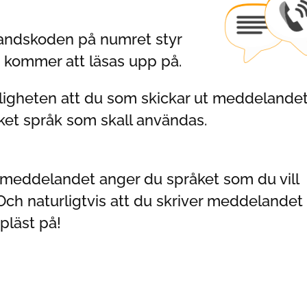
 landskoden på numret styr
 kommer att läsas upp på.
jligheten att du som skickar ut meddelande
ket språk som skall användas.
t i meddelandet anger du språket som du vill
 Och naturligtvis att du skriver meddelandet
pläst på!