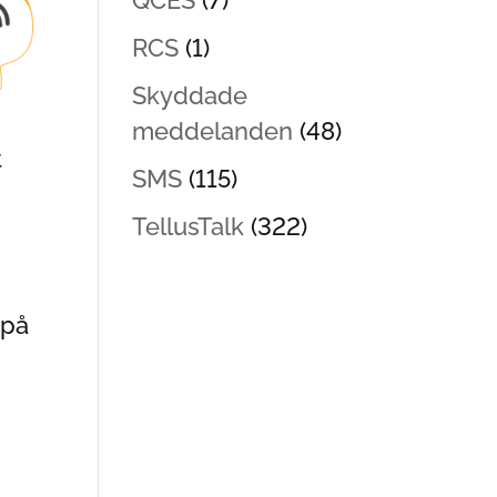
QCES
(7)
RCS
(1)
Skyddade
meddelanden
(48)
t
SMS
(115)
TellusTalk
(322)
 på