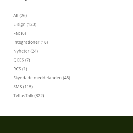
All
(26)
E-sign
(123)
Fax
(6)
Integrationer
(18)
Nyheter
(24)
QCES
(7)
RCS
(1)
Skyddade meddelanden
(48)
SMS
(115)
TellusTalk
(322)