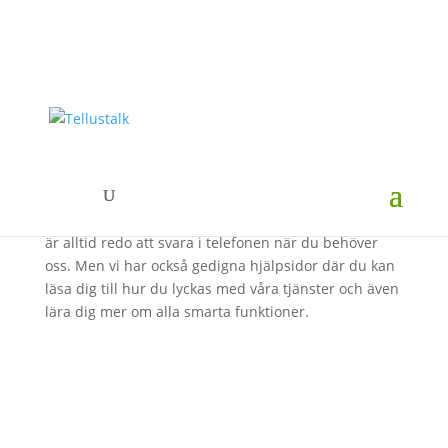
Support eller hjälp?
Vi erbjuder alla våra kunder support dygnet runt, vi
är alltid redo att svara i telefonen när du behöver
oss. Men vi har också gedigna hjälpsidor där du kan
läsa dig till hur du lyckas med våra tjänster och även
lära dig mer om alla smarta funktioner.