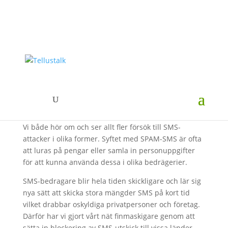
TellusTalk skyddar mot
SMS-attacker
Vi både hör om och ser allt fler försök till SMS-
attacker i olika former. Syftet med SPAM-SMS är ofta
att luras på pengar eller samla in personuppgifter
för att kunna använda dessa i olika bedrägerier.
SMS-bedragare blir hela tiden skickligare och lär sig
nya sätt att skicka stora mängder SMS på kort tid
vilket drabbar oskyldiga privatpersoner och företag.
Därför har vi gjort vårt nät finmaskigare genom att
sätta in blockering av SMS-utskick till vissa länder.