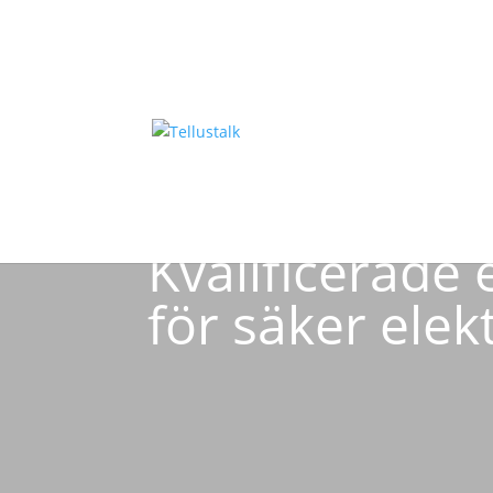
EU-godkända
Kvalificerade 
för säker elek