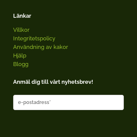
Länkar
Villkor
Integritetspolicy
Användning av kakor
Hjälp
Blogg
Anmäl dig till vårt nyhetsbrev!
E
m
a
i
l
*