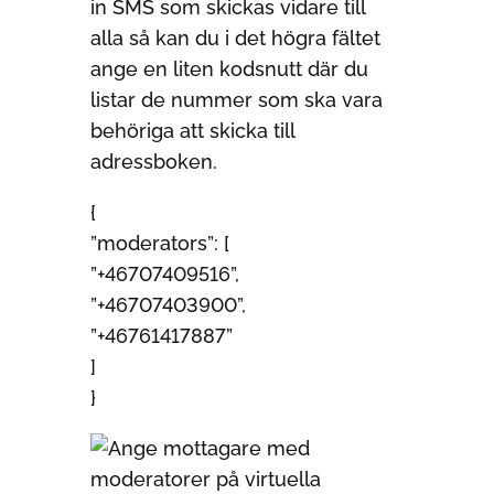
in SMS som skickas vidare till
alla så kan du i det högra fältet
ange en liten kodsnutt där du
listar de nummer som ska vara
behöriga att skicka till
adressboken.
{
”moderators”: [
”+46707409516”,
”+46707403900”,
”+46761417887”
]
}