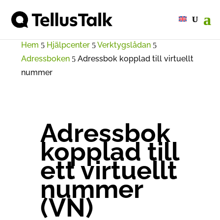
Hem
Hjälpcenter
Verktygslådan
5
5
5
Adressboken
Adressbok kopplad till virtuellt
5
nummer
Adressbok
kopplad till
ett virtuellt
nummer
(VN)