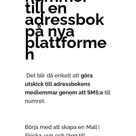
till en
adressbok
på nya
plattforme
n
Det blir då enkelt att
göra
utskick till adressbokens
medlemmar genom att SMS:a
till
numret.
Börja med att skapa en Mall i
Skicka-vyn och lägg till