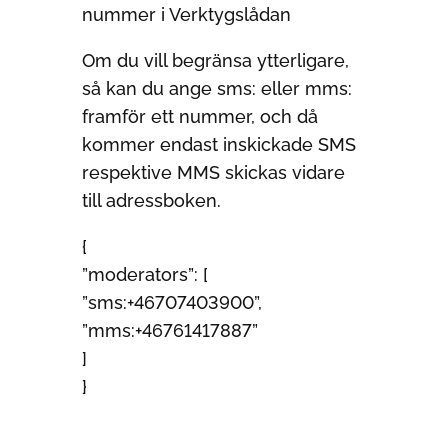
Om du vill begränsa ytterligare,
så kan du ange sms: eller mms:
framför ett nummer, och då
kommer endast inskickade SMS
respektive MMS skickas vidare
till adressboken.
{
”moderators”: [
”sms:+46707403900”,
”mms:+46761417887”
]
}