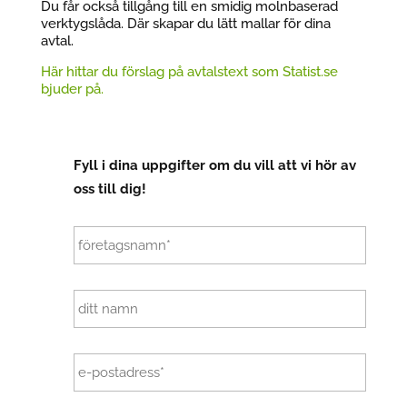
Du får också tillgång till en smidig molnbaserad
verktygslåda. Där skapar du lätt mallar för dina
avtal.
Här hittar du förslag på avtalstext som Statist.se
bjuder på.
Fyll i dina uppgifter om du vill att vi hör av
oss till dig!
C
o
m
p
N
a
a
n
m
y
e
*
E
m
a
i