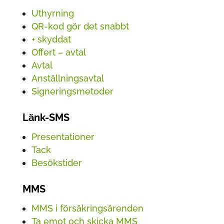
Uthyrning
QR-kod gör det snabbt
+ skyddat
Offert – avtal
Avtal
Anställnings­avtal
Signerings­metoder
Länk-SMS
Presentationer
Tack
Besökstider
MMS
MMS i försäkringsärenden
Ta emot och skicka MMS